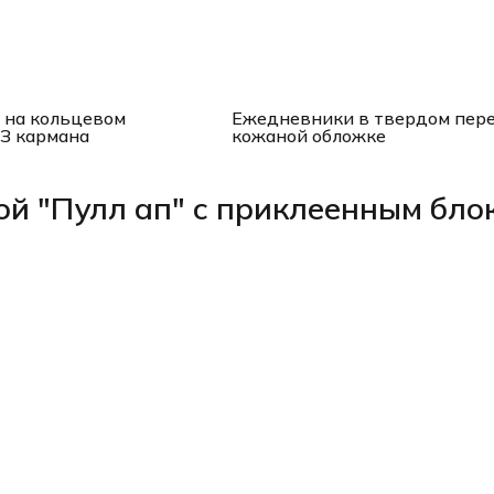
 на кольцевом
Ежедневники в твердом пере
З кармана
кожаной обложке
ой "Пулл ап" с приклеенным бло