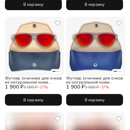
В корзину
В корзину
Футляр (очечник) для очков
Футляр (очечник) для очков
из натуральной кожи.
из натуральной кожи.
1 900 ₽
1 900 ₽
Темно-синий. Кейс для
Синий. Кейс для очков
3 000 ₽
−
37
%
3 000 ₽
−
37
%
очков
В корзину
В корзину