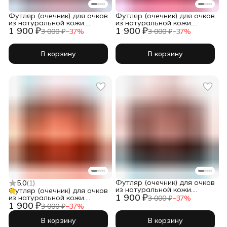
Футляр (очечник) для очков
Футляр (очечник) для очков
из натуральной кожи.
из натуральной кожи.
1 900 ₽
1 900 ₽
Бордовый. Кейс для очков
Красный. Кейс для очков
3 000 ₽
−
37
%
3 000 ₽
−
37
%
В корзину
В корзину
Футляр (очечник) для очков
5.0
(
1
)
из натуральной кожи.
Футляр (очечник) для очков
1 900 ₽
Черный крокодил
из натуральной кожи.
3 000 ₽
−
37
%
1 900 ₽
Оранжевый. Кейс для очков
3 000 ₽
−
37
%
В корзину
В корзину