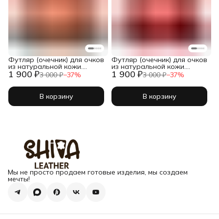
Футляр (очечник) для очков
Футляр (очечник) для очков
из натуральной кожи.
из натуральной кожи.
1 900 ₽
1 900 ₽
Бежевый крокодил
Красный крокодил
3 000 ₽
−
37
%
3 000 ₽
−
37
%
В корзину
В корзину
Мы не просто продаем готовые изделия, мы создаем
мечты!