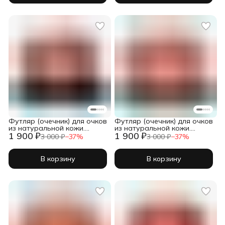
Футляр (очечник) для очков
Футляр (очечник) для очков
из натуральной кожи.
из натуральной кожи.
1 900 ₽
1 900 ₽
Темно-синий крокодил
Коричневый крокодил
3 000 ₽
−
37
%
3 000 ₽
−
37
%
В корзину
В корзину