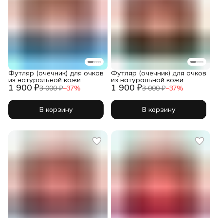
Футляр (очечник) для очков
Футляр (очечник) для очков
из натуральной кожи.
из натуральной кожи.
1 900 ₽
1 900 ₽
Голубой. Кейс для очков
Зеленый крокодил
3 000 ₽
−
37
%
3 000 ₽
−
37
%
В корзину
В корзину