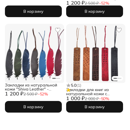
1 200 ₽
комплекте, 20х4 см
2 500 ₽
−
52
%
В корзину
В корзину
Закладки из натуральной
5.0
(
1
)
кожи "Shiva Leather" -
Закладки для книг из
1 200 ₽
комплект из 7 штук
натуральной кожи с
2 500 ₽
−
52
%
1 000 ₽
тиснением "крокодил" -
2 000 ₽
−
50
%
полоска (комплект)
В корзину
В корзину