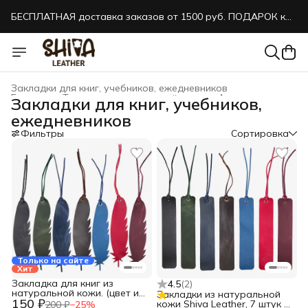
БЕСПЛАТНАЯ доставка заказов от 1500 руб. ПОДАРОК к
каждому заказу!
Закладки для книг, учебников, ежедневников
Главная
›
Товары из натуральной кожи
›
Аксессуары
›
Закладки для книг, учебников,
ежедневников
Фильтры
Сортировка
Только на сайте
Хит
Закладка для книг из
4.5
(
2
)
натуральной кожи. (цвет и
Закладки из натуральной
150 ₽
вариант на выбор)
кожи Shiva Leather, 7 штук в
200 ₽
−
25
%