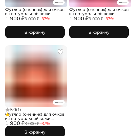
Футляр (очечник) для очков
Футляр (очечник) для очков
из натуральной кожи.
из натуральной кожи.
1 900 ₽
1 900 ₽
Бордовый. Кейс для очков
Красный. Кейс для очков
3 000 ₽
−
37
%
3 000 ₽
−
37
%
В корзину
В корзину
5.0
(
1
)
Футляр (очечник) для очков
из натуральной кожи.
1 900 ₽
Оранжевый. Кейс для очков
3 000 ₽
−
37
%
В корзину