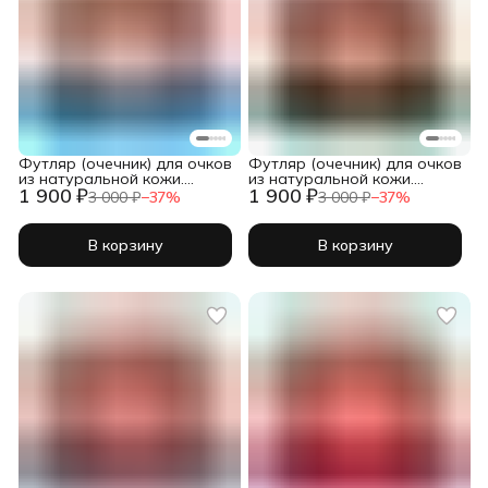
Футляр (очечник) для очков
Футляр (очечник) для очков
из натуральной кожи.
из натуральной кожи.
1 900 ₽
1 900 ₽
Голубой. Кейс для очков
Зеленый крокодил
3 000 ₽
−
37
%
3 000 ₽
−
37
%
В корзину
В корзину