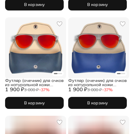
В корзину
В корзину
Футляр (очечник) для очков
Футляр (очечник) для очков
из натуральной кожи.
из натуральной кожи.
1 900 ₽
1 900 ₽
Темно-синий. Кейс для
Синий. Кейс для очков
3 000 ₽
−
37
%
3 000 ₽
−
37
%
очков
В корзину
В корзину