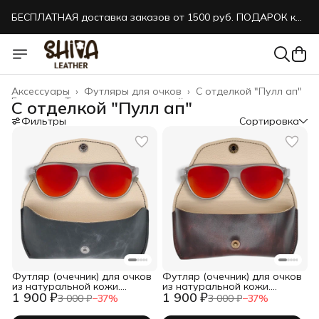
БЕСПЛАТНАЯ доставка заказов от 1500 руб. ПОДАРОК к
каждому заказу!
Аксессуары
›
Футляры для очков
›
С отделкой "Пулл ап"
Главная
›
Товары из натуральной кожи
›
С отделкой "Пулл ап"
Фильтры
Сортировка
Футляр (очечник) для очков
Футляр (очечник) для очков
из натуральной кожи.
из натуральной кожи.
1 900 ₽
1 900 ₽
Черный. Кейс для очков
Коричневый. Кейс для
3 000 ₽
−
37
%
3 000 ₽
−
37
%
очков