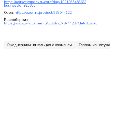
https://market.yandex.ru/card/slug/102103348365?
businessId=925655
Озон:
https://ozon.ru/product/585044122
Вайлдберриз:
https://www.wildberries.ru/catalog/79744287/detail.aspx
Ежедневники на кольцах с карманом
Товары из натурал