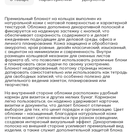
Премиальный блокнот на кольцах выполнен из
натуральной кожи с матовой поверхностью и характерной
текстурой. Обложка дополнена декоративной полоской и
фиксируется на надежную застежку с кнопкой, что
обеспечивает сохранность содержимого и делает
ежедневник подходящим для деловой среды, офиса и
личного планирования. Кожа защищена и обработана
аккуратно, края ровные, дизайн классический, изысканный,
с акцентом на минимализм и современность. Внутри
размещен кольцевой механизм для сменных листов
формата а5, что позволяет использовать различные блоки
и планировать свои задачи по своему усмотрению.
Блокнот недатированный, поэтому страницы можно
датировать самостоятельно или использовать как тетрадь
для свободных записей, что особенно полезно для
длительного ведения заметок, планирования или
творчества.
На внутренней стороне обложки расположен удобный
карман для визиток и других мелких бумаг. Карманом
легко пользоваться, он надежно удерживает карточки,
визитки и документы, что делает блокнот отличным
выбором для тех, кто ценит порядок и организацию. Цвет
обложки – насыщенный, благодаря натуральной коже
оттенок может слегка меняться при разном освещении,
создавая интересный визуальный эффект. Декоративная
полоска на внешней стороне усиливает премиальный вид
изделия, а также служит дополнительной защитой блока.