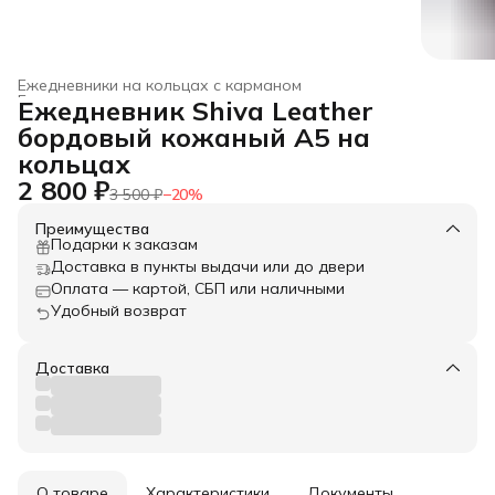
Ежедневники на кольцах с карманом
Ежедневники на кольцевых механизмах
›
Ежедневник Shiva Leather
Главная
›
Товары из натуральной кожи
›
бордовый кожаный А5 на
кольцах
2 800 ₽
3 500 ₽
−
20
%
Преимущества
Подарки к заказам
Доставка в пункты выдачи или до двери
Оплата — картой, СБП или наличными
Удобный возврат
Доставка
О товаре
Характеристики
Документы