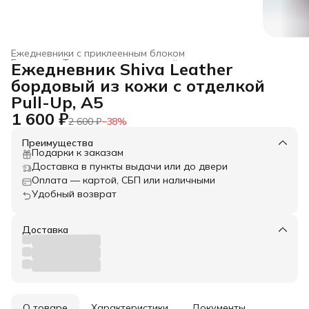
Ежедневники с приклеенным блоком
Главная
›
Товары из натуральной кожи
›
Ежедневник Shiva Leather
бордовый из кожи с отделкой
Pull-Up, А5
1 600 ₽
2 600 ₽
−
38
%
Преимущества
Подарки к заказам
Доставка в пункты выдачи или до двери
Оплата — картой, СБП или наличными
Удобный возврат
Доставка
О товаре
Характеристики
Документы