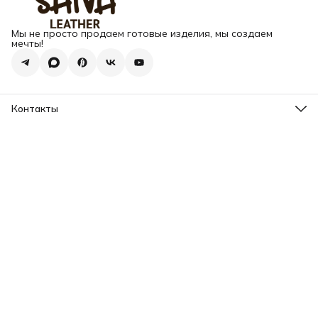
Мы не просто продаем готовые изделия, мы создаем
мечты!
Контакты
Адрес
г. Москва, Варшавское шоссе, д.133
Телефон
8 (925) 123-89-89
Режим работы
Пн-Вс: 10:00 - 18:00
Эл. почта
info@my-book-name.ru