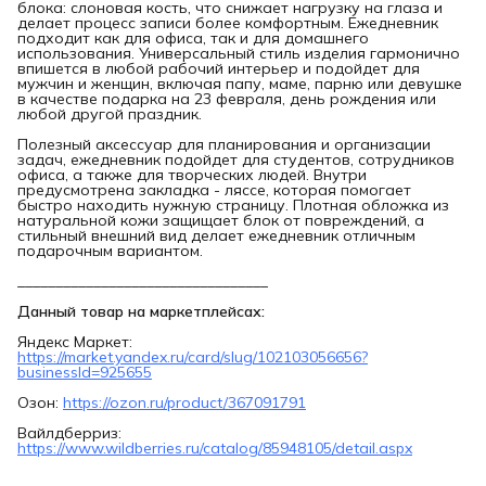
блока: слоновая кость, что снижает нагрузку на глаза и
делает процесс записи более комфортным. Ежедневник
подходит как для офиса, так и для домашнего
использования. Универсальный стиль изделия гармонично
впишется в любой рабочий интерьер и подойдет для
мужчин и женщин, включая папу, маме, парню или девушке
в качестве подарка на 23 февраля, день рождения или
любой другой праздник.
Полезный аксессуар для планирования и организации
задач, ежедневник подойдет для студентов, сотрудников
офиса, а также для творческих людей. Внутри
предусмотрена закладка - ляссе, которая помогает
быстро находить нужную страницу. Плотная обложка из
натуральной кожи защищает блок от повреждений, а
стильный внешний вид делает ежедневник отличным
подарочным вариантом.
_________________________________
Данный товар на маркетплейсах:
Яндекс Маркет:
https://market.yandex.ru/card/slug/102103056656?
businessId=925655
Озон:
https://ozon.ru/product/367091791
Вайлдберриз:
https://www.wildberries.ru/catalog/85948105/detail.aspx