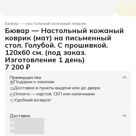
Бювар — настольный кожаный коврик
Коврики для компьютерной мыши и бювары
›
Бювар — Настольный кожаный
Главная
›
Товары из натуральной кожи
›
Аксессуары
›
коврик (мат) на письменный
стол. Голубой. С прошивкой.
120x60 см. (под заказ.
Изготовление 1 день)
7 200 ₽
Преимущества
Подарки к заказам
Доставка в пункты выдачи или до двери
Оплата — картой, СБП или наличными
Удобный возврат
Доставка