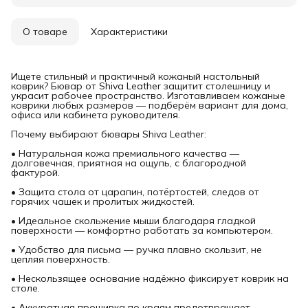
О товаре
Характеристики
Ищете стильный и практичный кожаный настольный
коврик? Бювар от Shiva Leather защитит столешницу и
украсит рабочее пространство. Изготавливаем кожаные
коврики любых размеров — подберём вариант для дома,
офиса или кабинета руководителя.
Почему выбирают бювары Shiva Leather:
• Натуральная кожа премиального качества —
долговечная, приятная на ощупь, с благородной
фактурой.
• Защита стола от царапин, потёртостей, следов от
горячих чашек и пролитых жидкостей.
• Идеальное скольжение мыши благодаря гладкой
поверхности — комфортно работать за компьютером.
• Удобство для письма — ручка плавно скользит, не
цепляя поверхность.
• Нескользящее основание надёжно фиксирует коврик на
столе.
• Аккуратная прошивка по краям предотвращает