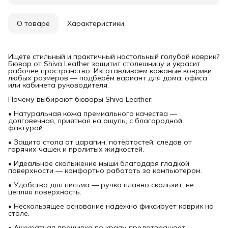
О товаре
Характеристики
Ищете стильный и практичный настольный голубой коврик?
Бювар от Shiva Leather защитит столешницу и украсит
рабочее пространство. Изготавливаем кожаные коврики
любых размеров — подберём вариант для дома, офиса
или кабинета руководителя.
Почему выбирают бювары Shiva Leather:
• Натуральная кожа премиального качества —
долговечная, приятная на ощупь, с благородной
фактурой.
• Защита стола от царапин, потёртостей, следов от
горячих чашек и пролитых жидкостей.
• Идеальное скольжение мыши благодаря гладкой
поверхности — комфортно работать за компьютером.
• Удобство для письма — ручка плавно скользит, не
цепляя поверхность.
• Нескользящее основание надёжно фиксирует коврик на
столе.
• Аккуратная прошивка по краям предотвращает