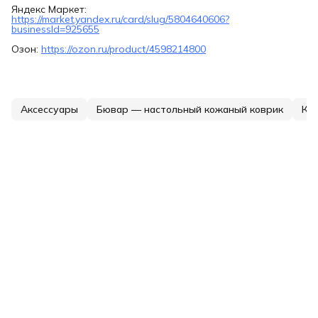
Яндекс Маркет:
https://market.yandex.ru/card/slug/5804640606?
businessId=925655
Озон:
https://ozon.ru/product/4598214800
Аксессуары
Бювар — настольный кожаный коврик