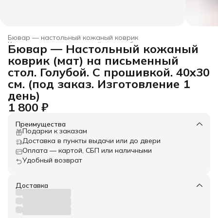
Бювар — настольный кожаный коврик
Коврики для компьютерной мыши и бювары
›
Бювар — Настольный кожаный
Главная
›
Товары из натуральной кожи
›
Аксессуары
›
коврик (мат) на письменный
стол. Голубой. С прошивкой. 40x30
см. (под заказ. Изготовление 1
день)
1 800 ₽
Преимущества
Подарки к заказам
Доставка в пункты выдачи или до двери
Оплата — картой, СБП или наличными
Удобный возврат
Доставка