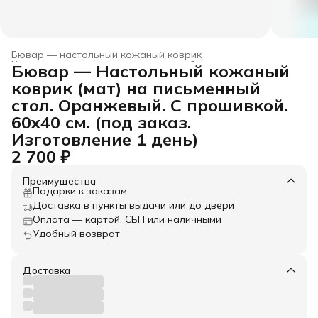
Бювар — настольный кожаный коврик
Коврики для компьютерной мыши и бювары
›
Бювар — Настольный кожаный
Главная
›
Товары из натуральной кожи
›
Аксессуары
›
коврик (мат) на письменный
стол. Оранжевый. С прошивкой.
60x40 см. (под заказ.
Изготовление 1 день)
2 700 ₽
Преимущества
Подарки к заказам
Доставка в пункты выдачи или до двери
Оплата — картой, СБП или наличными
Удобный возврат
Доставка