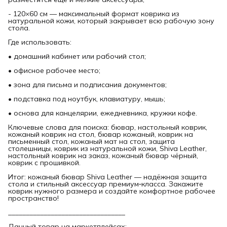
- 120×60 см — максимальный формат коврика из
натуральной кожи, который закрывает всю рабочую зону
стола.
Где использовать:
• домашний кабинет или рабочий стол;
• офисное рабочее место;
• зона для письма и подписания документов;
• подставка под ноутбук, клавиатуру, мышь;
• основа для канцелярии, ежедневника, кружки кофе.
Ключевые слова для поиска: бювар, настольный коврик,
кожаный коврик на стол, бювар кожаный, коврик на
письменный стол, кожаный мат на стол, защита
столешницы, коврик из натуральной кожи, Shiva Leather,
настольный коврик на заказ, кожаный бювар чёрный,
коврик с прошивкой.
Итог: кожаный бювар Shiva Leather — надёжная защита
стола и стильный аксессуар премиум‑класса. Закажите
коврик нужного размера и создайте комфортное рабочее
пространство!
_________________________________
Данный товар на маркетплейсах: