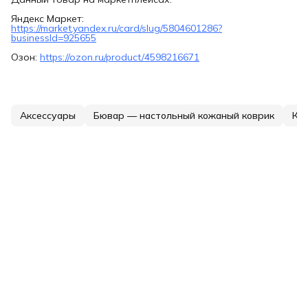
Яндекс Маркет:
https://market.yandex.ru/card/slug/5804601286?
businessId=925655
Озон:
https://ozon.ru/product/4598216671
Аксессуары
Бювар — настольный кожаный коврик