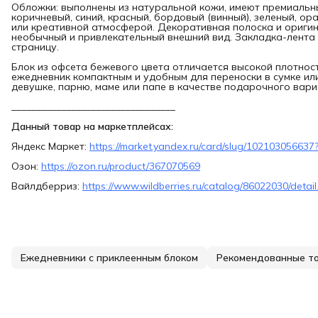
Обложки: выполнены из натуральной кожи, имеют премиальны
коричневый, синий, красный, бордовый (винный), зеленый, 
или креативной атмосферой. Декоративная полоска и ориги
необычный и привлекательный внешний вид. Закладка-лента 
страницу.
Блок из офсета бежевого цвета отличается высокой плотнос
ежедневник компактным и удобным для переноски в сумке ил
девушке, парню, маме или папе в качестве подарочного вариа
_________________________________
Данный товар на маркетплейсах:
Яндекс Маркет:
https://market.yandex.ru/card/slug/10210305663
Озон:
https://ozon.ru/product/367070569
Вайлдберриз:
https://www.wildberries.ru/catalog/86022030/detail
Ежедневники с приклеенным блоком
Рекомендованные т