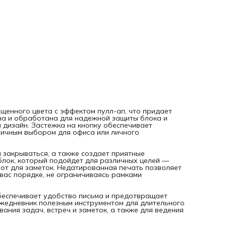
использовать его как еженедельник, планер или блокнот 
заметок. Недатированная печать позволяет отмечать ва
события и планировать дни в удобном для вас порядке, н
ограничиваясь рамками определенного года, включая 202
2027 и далее.
Качественный офсет используется для печат
страниц, что обеспечивает удобство письма и предотвра
просачивание чернил. Всего в блоке 272 листов, что дела
ежедневник полезным инструментом для длительного
использования. Страницы с разметкой подходят для
планирования задач, встреч и заметок, а также для веде
списков и идей.
Обложки: выполнены из натуральной кожи
имеют премиальный внешний вид и приятную текстуру. Цв
черный, коричневый, синий, красный, бордовый (винный),
зеленый, оранжевый гармонично сочетаются с любой дел
или креативной атмосферой. Декоративная полоска и
щенного цвета с эффектом пулл-ап, что придает
оригинальная конструкция придают ежедневнику необыч
на и обработана для надежной защиты блока и
и привлекательный внешний вид. Закладка-лента (ляссе)
 дизайн. Застежка на кнопку обеспечивает
позволяет быстро находить нужную страницу.
Блок из оф
личным выбором для офиса или личного
бежевого цвета отличается высокой плотностью и
долговечностью, а формат а5 делает ежедневник компак
и удобным для переноски в сумке или рюкзаке. Ежедневни
 закрываться, а также создает приятные
подойдет мужчине, женщине, девушке, парню, маме или па
лок, который подойдет для различных целей —
качестве подарочного варианта, а также для коллег по
нот для заметок. Недатированная печать позволяет
работе и друзей.
вас порядке, не ограничиваясь рамками
_________________________________
Данный товар на маркетплейсах:
Яндекс Маркет:
https://market.yandex.ru/card/slug/102103056
обеспечивает удобство письма и предотвращает
businessId=925655
 ежедневник полезным инструментом для длительного
Озон:
https://ozon.ru/product/367070569
ания задач, встреч и заметок, а также для ведения
Вайлдберриз:
https://www.wildberries.ru/catalog/86022030/detail.aspx