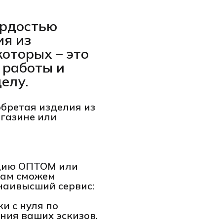
гордостью
ия из
которых – это
 работы и
елу.
обретая изделия из
агазине или
кцию ОПТОМ или
вам сможем
наивысший сервис:
и с нуля по
ния ваших эскизов.