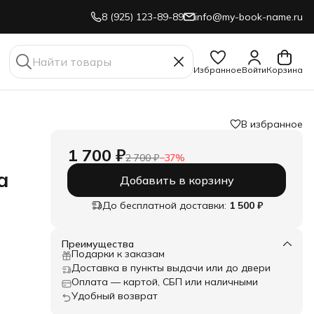
8 (925) 123-89-89
info@my-book-name.ru
Избранное
Войти
Корзина
В избранное
1 700 ₽
2 700 ₽
−
37
%
а
Добавить в корзину
До бесплатной доставки:
1 500 ₽
нный
Преимущества
Подарки к заказам
Доставка в пункты выдачи или до двери
Оплата — картой, СБП или наличными
Удобный возврат