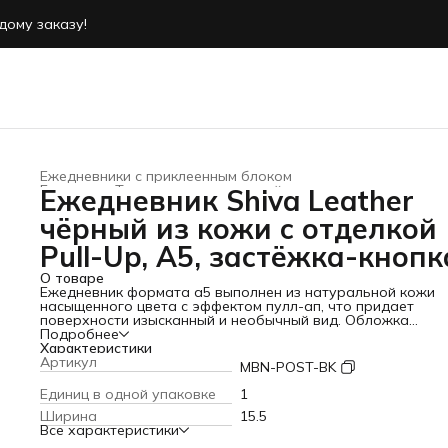
дому заказу!
дому заказу!
Ежедневники с приклеенным блоком
Главная
›
Товары из натуральной кожи
›
Ежедневник Shiva Leather
чёрный из кожи с отделкой
Pull-Up, А5, застёжка-кнопк
О товаре
Ежедневник формата а5 выполнен из натуральной кожи
насыщенного цвета с эффектом пулл-ап, что придает
поверхности изысканный и необычный вид. Обложка
защищена и обработана для надежной защиты блока и
Подробнее
страниц, а декоративная полоска подчеркивает совреме
Характеристики
дизайн. Застежка на кнопку обеспечивает удобство и
Артикул
MBN-POST-BK
сохранность содержимого, делая ежедневник отличным
выбором для офиса или личного планирования.
Мягкий
Единиц в одной упаковке
1
переплет позволяет ежедневнику легко открываться и
Ширина
15.5
закрываться, а также создает приятные тактильные
Все характеристики
ощущения. Внутри расположен недатированный блок,
который подойдет для различных целей — можно