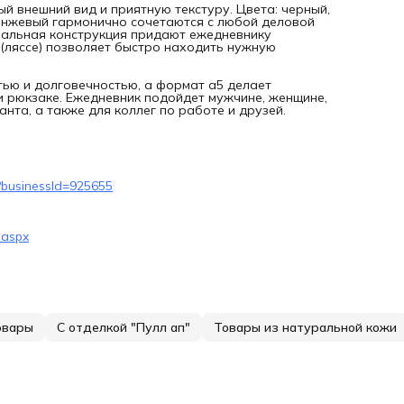
й внешний вид и приятную текстуру. Цвета: черный,
оранжевый гармонично сочетаются с любой деловой
нальная конструкция придают ежедневнику
(ляссе) позволяет быстро находить нужную
тью и долговечностью, а формат а5 делает
и рюкзаке. Ежедневник подойдет мужчине, женщине,
нта, а также для коллег по работе и друзей.
7?businessId=925655
.aspx
овары
С отделкой "Пулл ап"
Товары из натуральной кожи