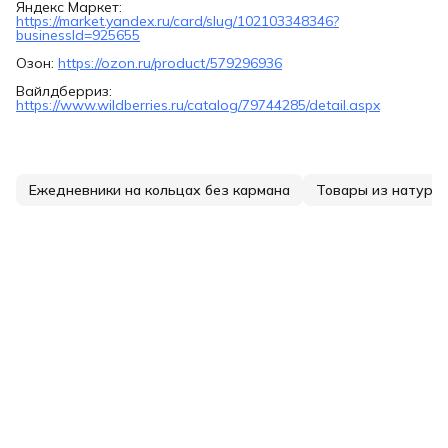
Яндекс Маркет:
https://market.yandex.ru/card/slug/102103348346?
businessId=925655
Озон:
https://ozon.ru/product/579296936
Вайлдберриз:
https://www.wildberries.ru/catalog/79744285/detail.aspx
Ежедневники на кольцах без кармана
Товары из натура