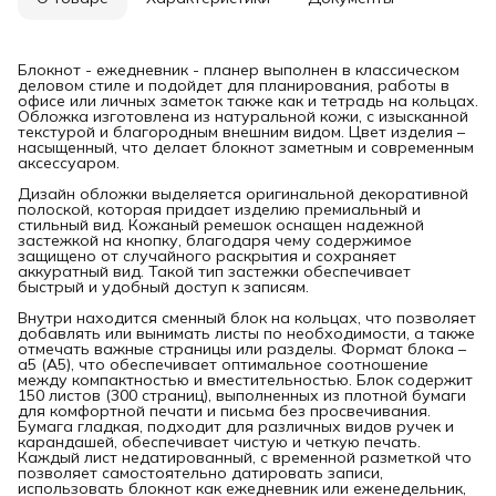
Блокнот - ежедневник - планер выполнен в классическом
деловом стиле и подойдет для планирования, работы в
офисе или личных заметок также как и тетрадь на кольцах.
Обложка изготовлена из натуральной кожи, с изысканной
текстурой и благородным внешним видом. Цвет изделия –
насыщенный, что делает блокнот заметным и современным
аксессуаром.
Дизайн обложки выделяется оригинальной декоративной
полоской, которая придает изделию премиальный и
стильный вид. Кожаный ремешок оснащен надежной
застежкой на кнопку, благодаря чему содержимое
защищено от случайного раскрытия и сохраняет
аккуратный вид. Такой тип застежки обеспечивает
быстрый и удобный доступ к записям.
Внутри находится сменный блок на кольцах, что позволяет
добавлять или вынимать листы по необходимости, а также
отмечать важные страницы или разделы. Формат блока –
а5 (А5), что обеспечивает оптимальное соотношение
между компактностью и вместительностью. Блок содержит
150 листов (300 страниц), выполненных из плотной бумаги
для комфортной печати и письма без просвечивания.
Бумага гладкая, подходит для различных видов ручек и
карандашей, обеспечивает чистую и четкую печать.
Каждый лист недатированный, с временной разметкой что
позволяет самостоятельно датировать записи,
использовать блокнот как ежедневник или еженедельник,