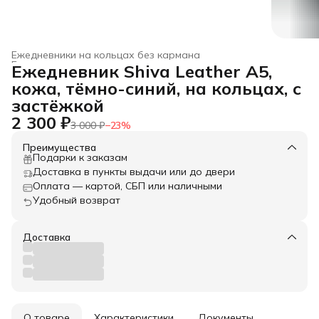
Ежедневники на кольцах без кармана
Ежедневники на кольцевых механизмах
›
Ежедневник Shiva Leather А5,
Главная
›
Товары из натуральной кожи
›
кожа, тёмно-синий, на кольцах, с
застёжкой
2 300 ₽
3 000 ₽
−
23
%
Преимущества
Подарки к заказам
Доставка в пункты выдачи или до двери
Оплата — картой, СБП или наличными
Удобный возврат
Доставка
О товаре
Характеристики
Документы