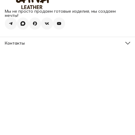
Мы не просто продаем готовые изделия, мы создаем
мечты!
Контакты
Адрес
г. Москва, Варшавское шоссе, д.133
Телефон
8 (925) 123-89-89
Режим работы
Пн-Вс: 10:00 - 18:00
Эл. почта
info@my-book-name.ru