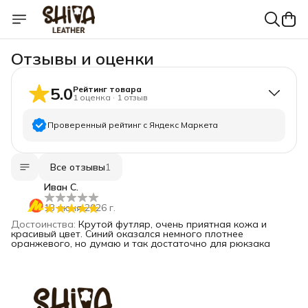
Отзывы и оценки
5.0
Рейтинг товара
1
оценка
·
1
отзыв
Проверенный рейтинг с Яндекс Маркета
5
звёзд
1
Все отзывы
1
4
звезды
0
Иван С.
3
звезды
0
13 июня 2026 г.
2
звезды
0
Достоинства
:
Крутой футляр, очень приятная кожа и
1
звезда
0
красивый цвет. Синий оказался немного плотнее
оранжевого, но думаю и так достаточно для рюкзака