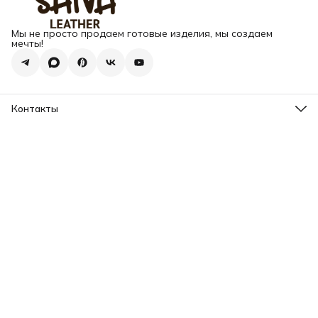
Мы не просто продаем готовые изделия, мы создаем
мечты!
Контакты
Адрес
г. Москва, Варшавское шоссе, д.133
Телефон
8 (925) 123-89-89
Режим работы
Пн-Вс: 10:00 - 18:00
Эл. почта
info@my-book-name.ru