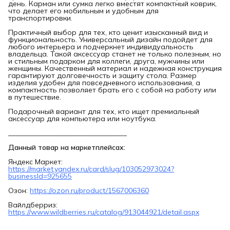
день. Карман или сумка легко вместят компактный коврик,
что делает его мобильным и удобным для
транспортировки.
Практичный выбор для тех, кто ценит изысканный вид и
функциональность. Универсальный дизайн подойдет для
любого интерьера и подчеркнет индивидуальность
владельца. Такой аксессуар станет не только полезным, но
и стильным подарком для коллеги, друга, мужчины или
женщины. Качественный материал и надежная конструкция
гарантируют долговечность и защиту стола. Размер
изделия удобен для повседневного использования, а
компактность позволяет брать его с собой на работу или
в путешествие.
Подарочный вариант для тех, кто ищет премиальный
аксессуар для компьютера или ноутбука.
_________________________________
Данный товар на маркетплейсах:
Яндекс Маркет:
https://market.yandex.ru/card/slug/103052973024?
businessId=925655
Озон:
https://ozon.ru/product/1567006360
Вайлдберриз:
https://www.wildberries.ru/catalog/913044921/detail.aspx