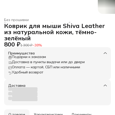
Без прошивки
Коврики для компьютерной мыши и бювары
›
Коврик для мыши Shiva Leather
Главная
›
Товары из натуральной кожи
›
Аксессуары
›
из натуральной кожи, тёмно-
зелёный
800 ₽
1 300 ₽
−
38
%
Преимущества
Подарки к заказам
Доставка в пункты выдачи или до двери
Оплата — картой, СБП или наличными
Удобный возврат
Доставка
О товаре
Характеристики
Документы