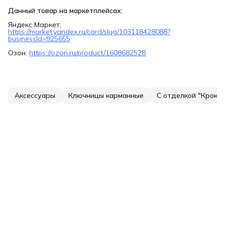
Данный товар на маркетплейсах:
Яндекс Маркет:
https://market.yandex.ru/card/slug/103118428088?
businessId=925655
Озон:
https://ozon.ru/product/1608682528
Аксессуары
Ключницы карманные
С отделкой "Кроко