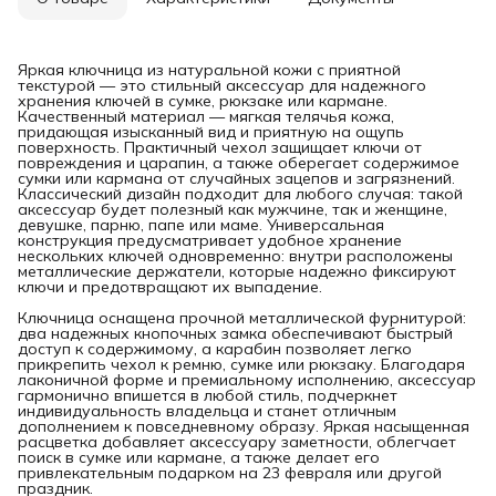
Яркая ключница из натуральной кожи с приятной
текстурой — это стильный аксессуар для надежного
хранения ключей в сумке, рюкзаке или кармане.
Качественный материал — мягкая телячья кожа,
придающая изысканный вид и приятную на ощупь
поверхность. Практичный чехол защищает ключи от
повреждения и царапин, а также оберегает содержимое
сумки или кармана от случайных зацепов и загрязнений.
Классический дизайн подходит для любого случая: такой
аксессуар будет полезный как мужчине, так и женщине,
девушке, парню, папе или маме. Универсальная
конструкция предусматривает удобное хранение
нескольких ключей одновременно: внутри расположены
металлические держатели, которые надежно фиксируют
ключи и предотвращают их выпадение.
Ключница оснащена прочной металлической фурнитурой:
два надежных кнопочных замка обеспечивают быстрый
доступ к содержимому, а карабин позволяет легко
прикрепить чехол к ремню, сумке или рюкзаку. Благодаря
лаконичной форме и премиальному исполнению, аксессуар
гармонично впишется в любой стиль, подчеркнет
индивидуальность владельца и станет отличным
дополнением к повседневному образу. Яркая насыщенная
расцветка добавляет аксессуару заметности, облегчает
поиск в сумке или кармане, а также делает его
привлекательным подарком на 23 февраля или другой
праздник.