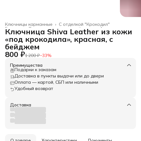
Ключницы карманные
›
С отделкой "Крокодил"
Главная
›
Товары из натуральной кожи
›
Аксессуары
›
Ключница Shiva Leather из кожи
«под крокодила», красная, с
бейджем
800 ₽
1 200 ₽
−
33
%
Преимущества
Подарки к заказам
Доставка в пункты выдачи или до двери
Оплата — картой, СБП или наличными
Удобный возврат
Доставка
О товаре
Характеристики
Документы