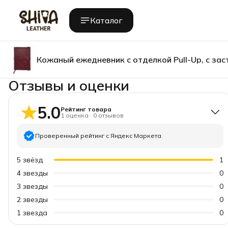
Каталог
Кожаный ежедневник с отделкой Pull-Up, с за
Отзывы и оценки
5.0
Рейтинг товара
1
оценка
·
0
отзывов
Проверенный рейтинг с Яндекс Маркета
5
звёзд
1
4
звезды
0
3
звезды
0
2
звезды
0
1
звезда
0