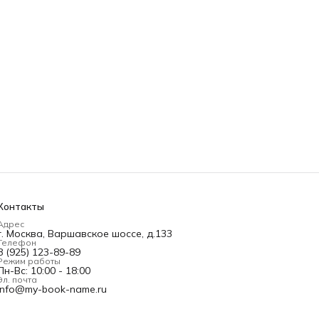
Контакты
Адрес
г. Москва, Варшавское шоссе, д.133
Телефон
8 (925) 123-89-89
Режим работы
Пн-Вс: 10:00 - 18:00
Эл. почта
info@my-book-name.ru