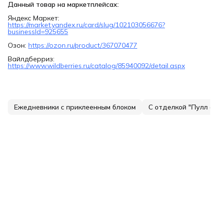
Данный товар на маркетплейсах:
Яндекс Маркет:
https://market.yandex.ru/card/slug/102103056676?
businessId=925655
Озон:
https://ozon.ru/product/367070477
Вайлдберриз:
https://www.wildberries.ru/catalog/85940092/detail.aspx
Ежедневники с приклеенным блоком
С отделкой "Пулл ап