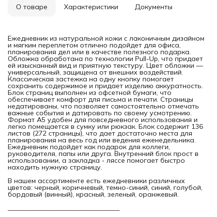
О товаре
Характеристики
Документы
Ежедневник из натуральной кожи с лаконичным дизайном
и мягким переплетом отлично подойдет для офиса,
планирования дел или в качестве полезного подарка.
Обложка обработана по технологии Pull-Up, что придает
ей изысканный вид и приятную текстуру. Цвет обложки —
универсальный, защищена от внешних воздействий.
Классическая застежка на одну кнопку помогает
сохранить содержимое и придает изделию аккуратность.
Блок страниц выполнен из офсетной бумаги, что
обеспечивает комфорт для письма и печати. Страницы
недатированы, что позволяет самостоятельно отмечать
важные события и датировать по своему усмотрению.
Формат А5 удобен для повседневного использования и
легко помещается в сумку или рюкзак. Блок содержит 136
листов (272 страницы), что дает достаточно места для
планирования на весь год или ведения еженедельника.
Ежедневник подойдет как подарок для коллеги,
руководителя, папы или друга. Внутренний блок прост в
использовании, а закладка - ляссе помогает быстро
находить нужную страницу.
В нашем ассортименте есть ежедневники различных
цветов: черный, коричневый, темно-синий, синий, голубой,
бордовый (винный), красный, зеленый, оранжевый.
_________________________________