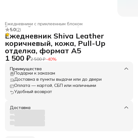
Ежедневники с приклеенным блоком
Главная
›
Товары из натуральной кожи
›
5.0
(
2
)
Ежедневник Shiva Leather
коричневый, кожа, Pull-Up
отделка, формат А5
1 500 ₽
2 500 ₽
−
40
%
Преимущества
Подарки к заказам
Доставка в пункты выдачи или до двери
Оплата — картой, СБП или наличными
Удобный возврат
Доставка