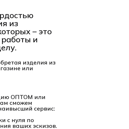
гордостью
ия из
которых – это
 работы и
елу.
обретая изделия из
агазине или
кцию ОПТОМ или
вам сможем
наивысший сервис:
и с нуля по
ния ваших эскизов.