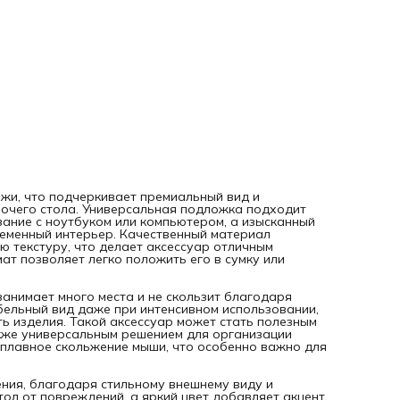
размер подходит для любого рабочего стола, не занимае
много места и не скользит благодаря специальной основе
Натуральная кожа сохраняет презентабельный вид даже
интенсивном использовании, а аккуратная прошивка по
контуру повышает износостойкость изделия. Такой аксес
может стать полезным подарком для мужчины, парня,
девушки, мамы или папы, а также универсальным решени
для организации рабочего пространства. Поверхность
коврика обеспечивает плавное скольжение мыши, что
особенно важно для геймеров и профессионалов, ценящи
точность движений.
Премиальный аксессуар подходит для
подарочного оформления, благодаря стильному внешнем
виду и качественному исполнению. Надежная подложка
защищает стол от повреждений, а яркий цвет добавляет
акцент в интерьер и подчеркивает индивидуальность
жи, что подчеркивает премиальный вид и
владельца. Практичный вариант для повседневной работ
очего стола. Универсальная подложка подходит
дома, который легко взять с собой. Такой коврик подойти
ание с ноутбуком или компьютером, а изысканный
любого пользователя, вне зависимости от пола и возраста
временный интерьер. Качественный материал
станет отличным выбором для организации рабочего мес
ю текстуру, что делает аксессуар отличным
на компьютерном столе.
Изысканный внешний вид и
ат позволяет легко положить его в сумку или
натуральная кожа создают ощущение уюта и статуса, а
универсальный размер позволяет использовать аксессуа
на большом, так и на маленьком рабочем пространстве.
занимает много места и не скользит благодаря
Подходит для подарка на 23 февраля, день рождения ил
бельный вид даже при интенсивном использовании,
любой другой праздник.
Толщина кожи: 1,3 мм.
ь изделия. Такой аксессуар может стать полезным
_________________________________
акже универсальным решением для организации
Данный товар на маркетплейсах:
 плавное скольжение мыши, что особенно важно для
Яндекс Маркет:
https://market.yandex.ru/card/slug/103055987
businessId=925655
Озон:
https://ozon.ru/product/1567003276
ия, благодаря стильному внешнему виду и
Вайлдберриз:
ол от повреждений, а яркий цвет добавляет акцент
https://www.wildberries.ru/catalog/913044928/detail.aspx