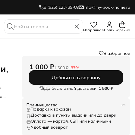
8 (925) 123-89-89
info@my-book-name.ru
Избранное
Войти
Корзина
В избранное
1 000 ₽
и,
1 500 ₽
−
33
%
Добавить в корзину
й
До бесплатной доставки:
1 500 ₽
а.
а,
ли
Преимущества
 как
Подарки к заказам
ный
Доставка в пункты выдачи или до двери
ную
Оплата — картой, СБП или наличными
Удобный возврат
, что
ий