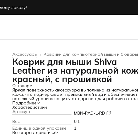
дому заказу!
дому заказу!
Аксессуары
›
Коврики для компьютерной мыши и бювары
Главная
›
Товары из натуральной кожи
›
Коврик для мыши Shiva
Leather из натуральной кож
красный, с прошивкой
О товаре
Яркая поверхность аксессуара выполнена из натурально
кожи, что подчеркивает премиальный вид и обеспечивает
надежный уровень защиты от царапин для рабочего стол
Универсальная подложка подходит для мыши любого тип
Подробнее
поддерживает комфортное использование с ноутбуком и
Характеристики
компьютером, а изысканный дизайн гармонично впишется
Артикул
MBN-PAD-L-RD
в классический, так и в современный интерьер. Качествен
материал обеспечивает долговечность покрытия и прият
Вес
0.1
тактильную текстуру, что делает аксессуар отличным
Единиц в одной упаковке
1
выбором для работы или игр. Практичный и компактный
Все характеристики
формат позволяет легко положить его в сумку или рюкзак
удобно для деловых поездок или командировок.
Маленьк