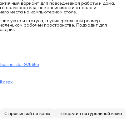
актичный вариант для повседневной работы и дома,
го пользователя, вне зависимости от пола и
чего места на компьютерном столе.
ние уюта и статуса, а универсальный размер
а маленьком рабочем пространстве. Подходит для
аздник.
9?businessId=925655
il.aspx
С прошивкой по краю
Товары из натуральной кожи