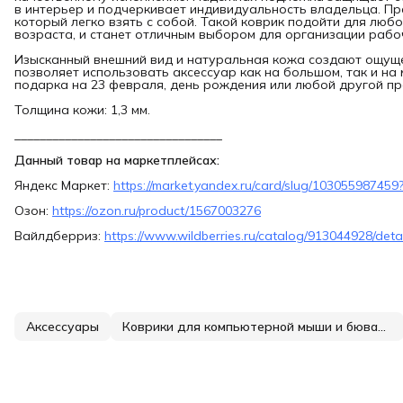
в интерьер и подчеркивает индивидуальность владельца. Пр
который легко взять с собой. Такой коврик подойти для любо
возраста, и станет отличным выбором для организации рабо
Изысканный внешний вид и натуральная кожа создают ощуще
позволяет использовать аксессуар как на большом, так и н
подарка на 23 февраля, день рождения или любой другой пр
Толщина кожи: 1,3 мм.
_________________________________
Данный товар на маркетплейсах:
Яндекс Маркет:
https://market.yandex.ru/card/slug/10305598745
Озон:
https://ozon.ru/product/1567003276
Вайлдберриз:
https://www.wildberries.ru/catalog/913044928/deta
Аксессуары
Коврики для компьютерной мыши и бювары