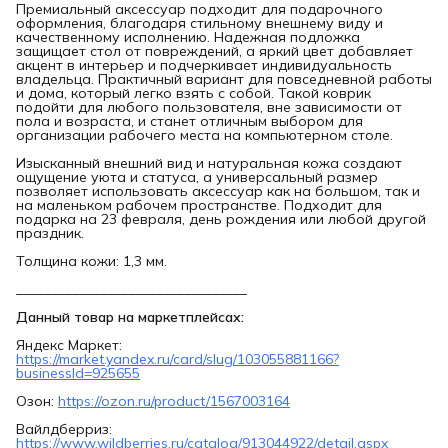
Премиальный аксессуар подходит для подарочного
оформления, благодаря стильному внешнему виду и
качественному исполнению. Надежная подложка
защищает стол от повреждений, а яркий цвет добавляет
акцент в интерьер и подчеркивает индивидуальность
владельца. Практичный вариант для повседневной работы
и дома, который легко взять с собой. Такой коврик
подойти для любого пользователя, вне зависимости от
пола и возраста, и станет отличным выбором для
организации рабочего места на компьютерном столе.
Изысканный внешний вид и натуральная кожа создают
ощущение уюта и статуса, а универсальный размер
позволяет использовать аксессуар как на большом, так и
на маленьком рабочем пространстве. Подходит для
подарка на 23 февраля, день рождения или любой другой
праздник.
Толщина кожи: 1,3 мм.
_________________________________
Данный товар на маркетплейсах:
Яндекс Маркет:
https://market.yandex.ru/card/slug/103055881166?
businessId=925655
Озон:
https://ozon.ru/product/1567003164
Вайлдберриз:
https://www.wildberries.ru/catalog/913044922/detail.aspx