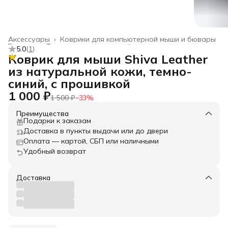
Аксессуары
›
Коврики для компьютерной мыши и бювары
Главная
›
Товары из натуральной кожи
›
5.0
(
1
)
Коврик для мыши Shiva Leather
из натуральной кожи, темно-
синий, с прошивкой
1 000 ₽
1 500 ₽
−
33
%
Преимущества
Подарки к заказам
Доставка в пункты выдачи или до двери
Оплата — картой, СБП или наличными
Удобный возврат
Доставка