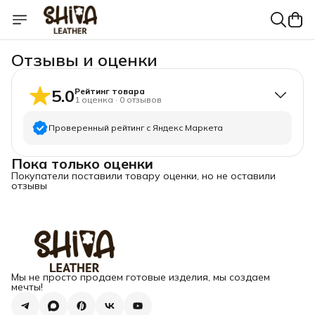
Отзывы и оценки
5.0
Рейтинг товара
1
оценка
·
0
отзывов
Проверенный рейтинг с Яндекс Маркета
Пока только оценки
5
звёзд
1
Покупатели поставили товару оценки, но не оставили
4
звезды
0
отзывы
3
звезды
0
2
звезды
0
1
звезда
0
Мы не просто продаем готовые изделия, мы создаем
мечты!