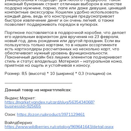
кожаный бумажник станет отличным выбором в качестве
подарка мужчине, парню, папе или даже девушке, ценящей
компактные аксессуары. Кошелек удобно использовать
каждый день, ведь его конструкция предусматривает
быстрое извлечение денег и он очень легкий, а также
позволяет поддерживать порядок в купюрах.
Портмоне поставляется в подарочной коробке, что делает
его идеальным вариантом для вручения на 23 февраля,
новый год, день рождения или другой праздник. Если вы
пользуетесь только картами, то в нашем ассортименте
есть картхолдеры рассчитанных на несколько карт, что
обеспечивает нужный уровень функциональности.
Лаконичный дизайн без лишних элементов подчеркивает
стиль и статус владельца. Материал – натуральная кожа,
приятная на ощупь и устойчивая к износу.
Размер: 8,5 (высота) * 10 (ширина) * 0,3 (толщина) см.
_________________________________
Данный товар на маркетплейсах:
Яндекс Маркет:
https://market.yandex.ru/card/slug/5635434068?
businessId=925655
Озон:
https://ozon.ru/product/3971129461
Вайлдберриз:
https://www.wildberries.ru/catalog/969641643/detail.aspx