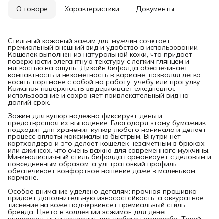
О товаре
Характеристики
Документы
Стильный кожаный зажим для мужчин сочетает
премиальный внешний вид и удобство в использовании.
Кошелек выполнен из натуральной кожи, что придает
поверхности элегантную текстуру с легким глянцем и
мягкостью на ощупь. Дизайн бифолда обеспечивает
компактность и незаметность в кармане, позволяя легко
носить портмоне с собой на работу, учебу или прогулку.
Кожаная поверхность выдерживает ежедневное
использование и сохраняет привлекательный вид на
долгий срок.
Зажим для купюр надежно фиксирует деньги,
предотвращая их выпадение. Благодаря этому бумажник
подходит для хранения купюр любого номинала и делает
процесс оплаты максимально быстрым. Внутри нет
картхолдера и это делает кошелек незаметным в брюках
или джинсах, что очень важно для современного мужчины.
Минималистичный стиль бифолда гармонирует с деловым и
повседневным образом, а ультратонкий профиль
обеспечивает комфортное ношение даже в маленьком
кармане.
Особое внимание уделено деталям: прочная прошивка
придает дополнительную износостойкость, а аккуратное
тиснение на коже подчеркивает премиальный стиль
бренда. Цвета в коллекции зажимов для денег
универсальны и подходит для любого гардероба. Такой