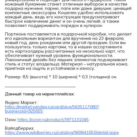
кожаный бумажник станет отличным выбором в качестве
подарка мужчине, парню, папе или даже девушке, ценящей
компактные аксессуары. Кошелек удобно использовать
каждый день, ведь его конструкция предусматривает
быстрое извлечение денег и он очень легкий, а также
позволяет поддерживать порядок в купюрах.
Портмоне поставляется в подарочной коробке, что делает
его идеальным вариантом для вручения на 23 февраля,
новый год, день рождения или другой праздник. Если вы
пользуетесь только картами, то в нашем ассортименте
есть картхолдеры рассчитанных на несколько карт, что
обеспечивает нужный уровень функциональности.
Лаконичный дизайн без лишних элементов подчеркивает
стиль и статус владельца. Материал – натуральная кожа,
приятная на ощупь и устойчивая к износу.
Размер: 8,5 (высота) * 10 (ширина) * 0,3 (толщина) см.
_________________________________
Данный товар на маркетплейсах:
Яндекс Маркет:
https://market.yandex.ru/card/slug/5635117080?
businessId=925655
Озон:
https://ozon.ru/product/3971131045
Вайлдберриз:
https://www.wildberries.ru/catalog/969641650/detail.aspx