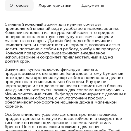
О товаре
Характеристики
Документы
Стильный кожаный зажим для мужчин сочетает
премиальный внешний вид и удобство в использовании.
Кошелек выполнен из натуральной кожи, что придает
поверхности элегантную текстуру с легким глянцем и
мягкостью на ощупь. Дизайн бифолда обеспечивает
компактность и незаметность в кармане, позволяя легко
носить портмоне с собой на работу, учебу или прогулку.
Кожаная поверхность выдерживает ежедневное
использование и сохраняет привлекательный вид на
долгий срок.
Зажим для купюр надежно фиксирует деньги,
предотвращая их выпадение. Благодаря этому бумажник
подходит для хранения купюр любого номинала и делает
процесс оплаты максимально быстрым. Внутри нет
картхолдера и это делает кошелек незаметным в брюках
или джинсах, что очень важно для современного мужчины.
Минималистичный стиль бифолда гармонирует с деловым и
повседневным образом, а ультратонкий профиль
обеспечивает комфортное ношение даже в маленьком
кармане.
Особое внимание уделено деталям: прочная прошивка
придает дополнительную износостойкость, а аккуратное
тиснение на коже подчеркивает премиальный стиль
бренда. Цвета в коллекции зажимов для денег
универсальны и подходит для любого гардероба. Такой