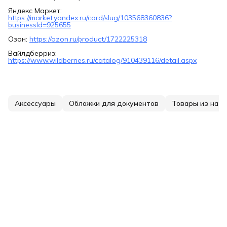
Яндекс Маркет:
https://market.yandex.ru/card/slug/103568360836?
businessId=925655
Озон:
https://ozon.ru/product/1722225318
Вайлдберриз:
https://www.wildberries.ru/catalog/910439116/detail.aspx
Аксессуары
Обложки для документов
Товары из нат