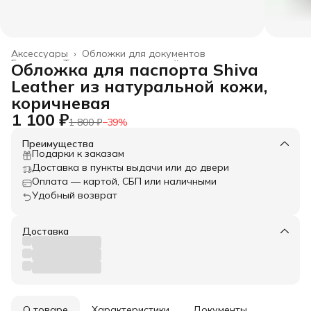
Аксессуары
›
Обложки для документов
Главная
›
Товары из натуральной кожи
›
Обложка для паспорта Shiva
Leather из натуральной кожи,
коричневая
1 100 ₽
1 800 ₽
−
39
%
Преимущества
Подарки к заказам
Доставка в пункты выдачи или до двери
Оплата — картой, СБП или наличными
Удобный возврат
Доставка
О товаре
Характеристики
Документы