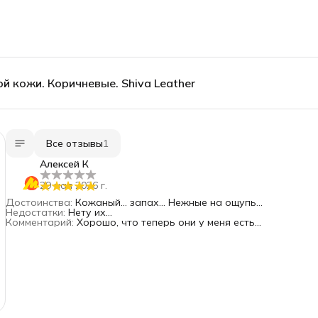
й кожи. Коричневые. Shiva Leather
Все отзывы
1
Алексей К
29 мая 2026 г.
Достоинства
:
Кожаный... запах... Нежные на ощупь...
Недостатки
:
Нету их...
Комментарий
:
Хорошо, что теперь они у меня есть...