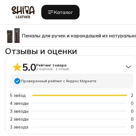
Каталог
Пеналы для ручек и карандашей из натурально
Отзывы и оценки
5.0
Рейтинг товара
2
оценки
·
1
отзыв
Проверенный рейтинг с Яндекс Маркета
5
звёзд
2
4
звезды
0
3
звезды
0
2
звезды
0
1
звезда
0