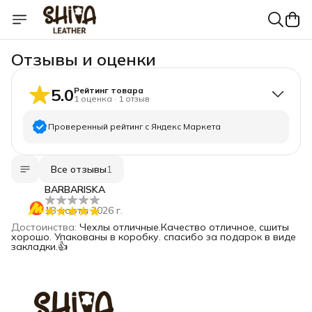
Отзывы и оценки
5.0
Рейтинг товара
1
оценка
·
1
отзыв
Проверенный рейтинг с Яндекс Маркета
5
звёзд
1
Все отзывы
1
4
звезды
0
BARBARISKA
3
звезды
0
18 марта 2026 г.
2
звезды
0
Достоинства
:
Чехлы отличные.Качество отличное, сшиты
1
звезда
0
хорошо. Упакованы в коробку. спасибо за подарок в виде
закладки.👍