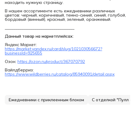
находить нужную страницу.
В нашем ассортименте есть ежедневники различных
цветов: черный, коричневый, темно-синий, синий, голубой,
бордовый (винный), красный, зеленый, оранжевый.
_________________________________
Данный товар на маркетплейсах:
Яндекс Маркет:
https://market.yandex.ru/card/slug/102103056672?
businessId=925655
Озон:
https://ozon.ru/product/367070792
Вайлдберриз:
https://www.wildberries.ru/catalog/85940091/detail.aspx
Ежедневники с приклеенным блоком
С отделкой "Пулл ап