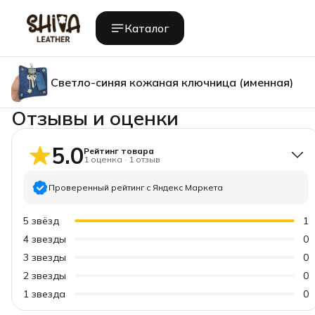
Каталог
Светло-синяя кожаная ключница (именная)
Отзывы и оценки
5.0
Рейтинг товара
1
оценка
·
1
отзыв
Проверенный рейтинг с Яндекс Маркета
5
звёзд
1
4
звезды
0
3
звезды
0
2
звезды
0
1
звезда
0