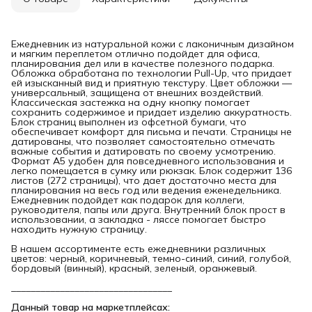
Ежедневник из натуральной кожи с лаконичным дизайном
и мягким переплетом отлично подойдет для офиса,
планирования дел или в качестве полезного подарка.
Обложка обработана по технологии Pull-Up, что придает
ей изысканный вид и приятную текстуру. Цвет обложки —
универсальный, защищена от внешних воздействий.
Классическая застежка на одну кнопку помогает
сохранить содержимое и придает изделию аккуратность.
Блок страниц выполнен из офсетной бумаги, что
обеспечивает комфорт для письма и печати. Страницы не
датированы, что позволяет самостоятельно отмечать
важные события и датировать по своему усмотрению.
Формат А5 удобен для повседневного использования и
легко помещается в сумку или рюкзак. Блок содержит 136
листов (272 страницы), что дает достаточно места для
планирования на весь год или ведения еженедельника.
Ежедневник подойдет как подарок для коллеги,
руководителя, папы или друга. Внутренний блок прост в
использовании, а закладка - ляссе помогает быстро
находить нужную страницу.
В нашем ассортименте есть ежедневники различных
цветов: черный, коричневый, темно-синий, синий, голубой,
бордовый (винный), красный, зеленый, оранжевый.
_________________________________
Данный товар на маркетплейсах: