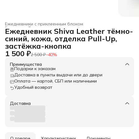
Ежедневники с приклеенным блоком
Главная
›
Товары из натуральной кожи
›
Ежедневник Shiva Leather тёмно-
синий, кожа, отделка Pull-Up,
застёжка-кнопка
1 500 ₽
2 500 ₽
−
40
%
Преимущества
Подарки к заказам
Доставка в пункты выдачи или до двери
Оплата — картой, СБП или наличными
Удобный возврат
Доставка
О товаре
Характеристики
Документы