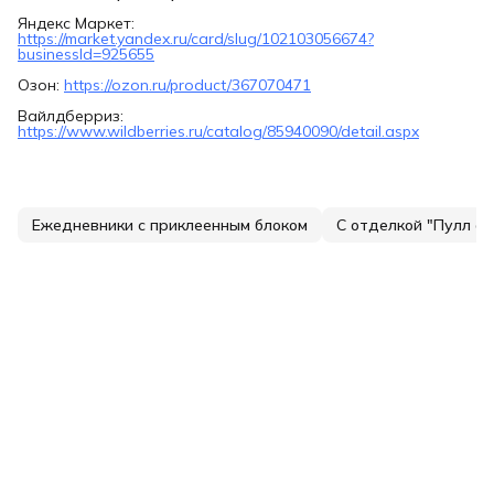
Яндекс Маркет:
https://market.yandex.ru/card/slug/102103056674?
businessId=925655
Озон:
https://ozon.ru/product/367070471
Вайлдберриз:
https://www.wildberries.ru/catalog/85940090/detail.aspx
Ежедневники с приклеенным блоком
С отделкой "Пулл ап