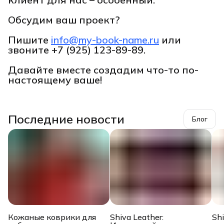
Обсудим ваш проект?
Пишите
info@my-book-name.ru
или
звоните
+7 (925) 123-89-89.
Давайте вместе создадим что-то по-
настоящему ваше!
Последние новости
Блог
Кожаные коврики для
Shiva Leather:
Sh