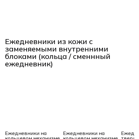
Ежедневники из кожи с
заменяемыми внутренними
блоками (кольца / сменнный
ежедневник)
Ежедневники на
Ежедневники на
Ежедне
кольцевом механизме
кольцевом механизме
твердо