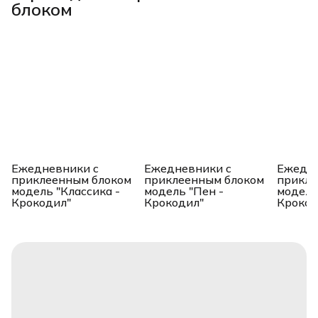
блоком
Ежедневники с
Ежедневники с
Ежедне
приклеенным блоком
приклеенным блоком
прикле
модель "Классика -
модель "Пен -
модель
Крокодил"
Крокодил"
Крокод