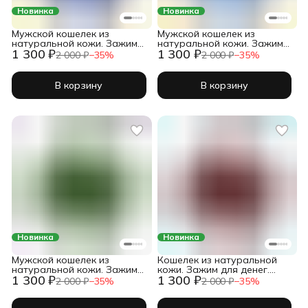
Новинка
Новинка
Мужской кошелек из
Мужской кошелек из
натуральной кожи. Зажим
натуральной кожи. Зажим
1 300 ₽
1 300 ₽
для денег. Кожаный
для денег. Кожаный
2 000 ₽
−
35
%
2 000 ₽
−
35
%
бифолд с зажимом для
бифолд с зажимом для
купюр. Ультратонкий. Shiva
купюр. Ультратонкий. Shiva
Leather.
Leather.
В корзину
В корзину
Новинка
Новинка
Мужской кошелек из
Кошелек из натуральной
натуральной кожи. Зажим
кожи. Зажим для денег.
1 300 ₽
1 300 ₽
для денег. Кожаный
Кожаный бифолд с
2 000 ₽
−
35
%
2 000 ₽
−
35
%
бифолд с зажимом для
зажимом для купюр.
купюр. Ультратонкий. Shiva
Ультратонкий. Shiva