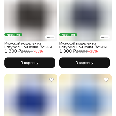
Новинка
Новинка
Мужской кошелек из
Мужской кошелек из
натуральной кожи. Зажим
натуральной кожи. Зажим
1 300 ₽
1 300 ₽
для денег. Кожаный
для денег. Кожаный
2 000 ₽
−
35
%
2 000 ₽
−
35
%
бифолд с зажимом для
бифолд с зажимом для
купюр. Ультратонкий. Shiva
купюр. Ультратонкий. Shiva
Leather. Коричневый
Leather.
В корзину
В корзину
флоттер