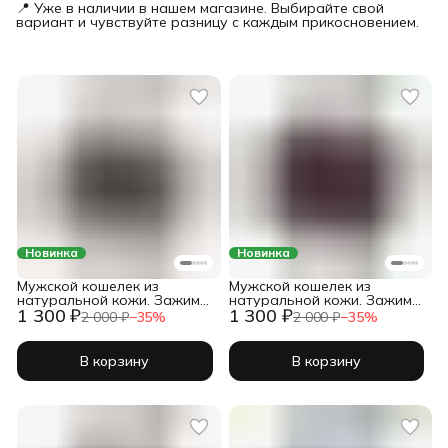
📍 Уже в наличии в нашем магазине. Выбирайте свой
вариант и чувствуйте разницу с каждым прикосновением.
Новинка
Новинка
Мужской кошелек из
Мужской кошелек из
натуральной кожи. Зажим
натуральной кожи. Зажим
1 300 ₽
1 300 ₽
для денег. Кожаный
для денег. Кожаный
2 000 ₽
−
35
%
2 000 ₽
−
35
%
бифолд с зажимом для
бифолд с зажимом для
купюр. Ультратонкий. Shiva
купюр. Ультратонкий. Shiva
Leather. Черный
Leather.
В корзину
В корзину