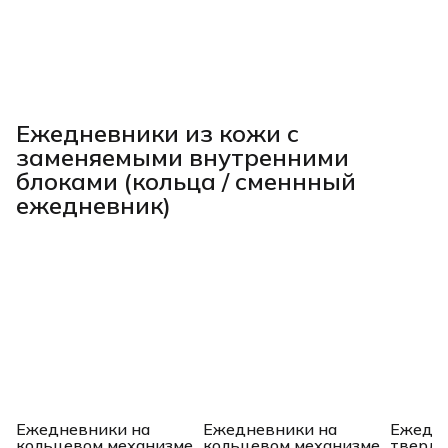
Ежедневники из кожи с
заменяемыми внутренними
блоками (кольца / сменнный
ежедневник)
Ежедневники на
Ежедневники на
Ежедне
кольцевом механизме
кольцевом механизме
твердо