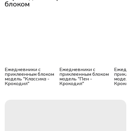
блоком
Ежедневники с
Ежедневники с
Ежедне
приклеенным блоком
приклеенным блоком
прикле
модель "Классика -
модель "Пен -
модель
Крокодил"
Крокодил"
Крокод