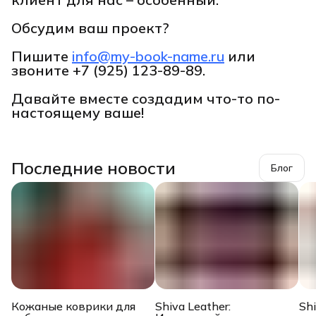
Обсудим ваш проект?
Пишите
info@my-book-name.ru
или
звоните
+7 (925) 123-89-89.
Давайте вместе создадим что-то по-
настоящему ваше!
Последние новости
Блог
Кожаные коврики для
Shiva Leather:
Sh