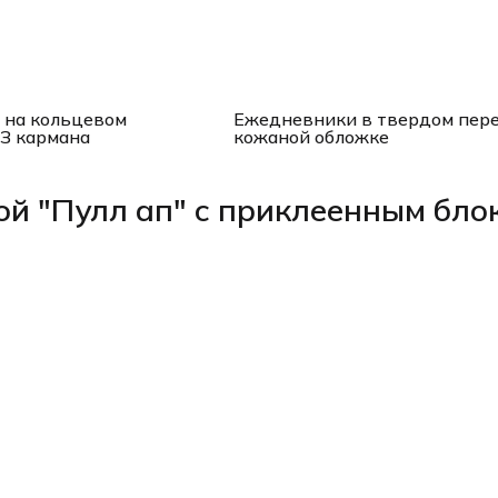
 на кольцевом
Ежедневники в твердом пере
З кармана
кожаной обложке
ой "Пулл ап" с приклеенным бло