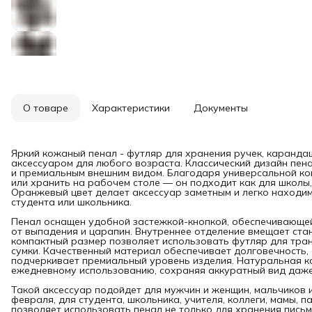
О товаре
Характеристики
Документы
Яркий кожаный пенал - футляр для хранения ручек, карандаш
аксессуаром для любого возраста. Классический дизайн пен
и премиальным внешним видом. Благодаря универсальной кон
или хранить на рабочем столе — он подходит как для школы, 
Оранжевый цвет делает аксессуар заметным и легко находим
студента или школьника.
Пенал оснащен удобной застежкой-кнопкой, обеспечивающе
от выпадения и царапин. Внутреннее отделение вмещает стан
компактный размер позволяет использовать футляр для тран
сумки. Качественный материал обеспечивает долговечность,
подчеркивает премиальный уровень изделия. Натуральная ко
ежедневному использованию, сохраняя аккуратный вид даже
Такой аксессуар подойдет для мужчин и женщин, мальчиков и
февраля, для студента, школьника, учителя, коллеги, мамы, 
позволяет использовать пенал не только для хранения пись