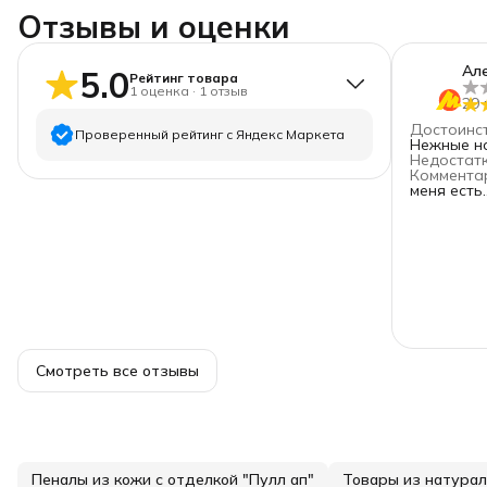
Отзывы и оценки
Але
5.0
Рейтинг товара
1
оценка
·
1
отзыв
29 
Достоинс
Проверенный рейтинг с Яндекс Маркета
Нежные на
Недостат
Коммента
5
звёзд
1
меня есть..
4
звезды
0
3
звезды
0
2
звезды
0
1
звезда
0
Смотреть все отзывы
Пеналы из кожи с отделкой "Пулл ап"
Товары из натурал