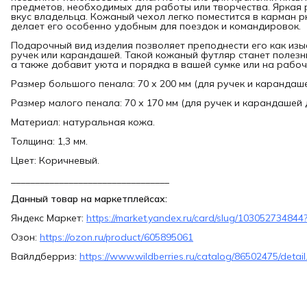
предметов, необходимых для работы или творчества. Яркая 
вкус владельца. Кожаный чехол легко поместится в карман рю
делает его особенно удобным для поездок и командировок.
Подарочный вид изделия позволяет преподнести его как из
ручек или карандашей. Такой кожаный футляр станет полез
а также добавит уюта и порядка в вашей сумке или на рабоч
Размер большого пенала: 70 х 200 мм (для ручек и карандаше
Размер малого пенала: 70 х 170 мм (для ручек и карандашей 
Материал: натуральная кожа.
Толщина: 1,3 мм.
Цвет: Коричневый.
_________________________________
Данный товар на маркетплейсах:
Яндекс Маркет:
https://market.yandex.ru/card/slug/10305273484
Озон:
https://ozon.ru/product/605895061
Вайлдберриз:
https://www.wildberries.ru/catalog/86502475/detail