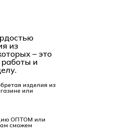
гордостью
ия из
которых – это
 работы и
елу.
обретая изделия из
агазине или
кцию ОПТОМ или
вам сможем