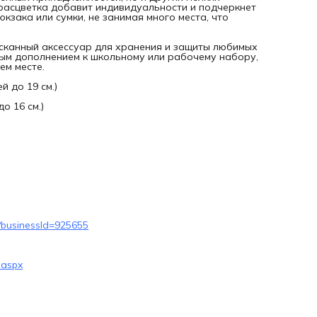
Данный товар на маркетплейсах:
расцветка добавит индивидуальности и подчеркнет
Яндекс Маркет:
https://market.yandex.ru/card/slug/103052734
кзака или сумки, не занимая много места, что
businessId=925655
Озон:
https://ozon.ru/product/605895061
Вайлдберриз:
ысканный аксессуар для хранения и защиты любимых
https://www.wildberries.ru/catalog/86502475/detail.aspx
ным дополнением к школьному или рабочему набору,
ем месте.
й до 19 см.)
до 16 см.)
4?businessId=925655
.aspx