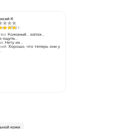
ксей К
мая 2026 г.
тва
:
Кожаный... запах...
 ощупь...
ки
:
Нету их...
рий
:
Хорошо, что теперь они у
.
ьной кожи