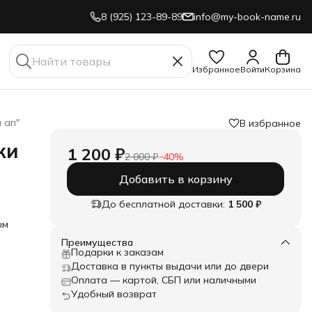
8 (925) 123-89-89
info@my-book-name.ru
Избранное
Войти
Корзина
 ап"
В избранное
жи
1 200 ₽
2 000 ₽
−
40
%
Добавить в корзину
До бесплатной доставки:
1 500 ₽
ым
Преимущества
Подарки к заказам
Доставка в пункты выдачи или до двери
 так
Оплата — картой, СБП или наличными
лает
ей,
Удобный возврат