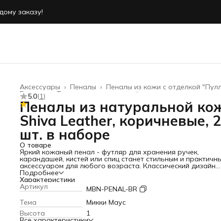
дому заказу!
дому заказу!
Аксессуары
›
Пеналы
›
Пеналы из кожи с отделкой "Пулл
Главная
›
Товары из натуральной кожи
›
5.0
(
1
)
Пеналы из натуральной ко
Shiva Leather, коричневые, 2
шт. в наборе
О товаре
Яркий кожаный пенал - футляр для хранения ручек,
карандашей, кистей или спиц станет стильным и практичн
аксессуаром для любого возраста. Классический дизайн
пенала из натуральной кожи отличается изысканностью и
Подробнее
премиальным внешним видом. Благодаря универсальной
Характеристики
конструкции футляр удобно носить в сумке, рюкзаке или
Артикул
MBN-PENAL-BR
хранить на рабочем столе — он подходит как для школы,
и для работы, учебы или творчества. Оранжевый цвет де
Тема
Микки Маус
аксессуар заметным и легко находимым среди других вещ
Высота
1
что особенно полезно для студента или школьника.
Пенал
Все характеристики