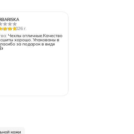
RBARISKA
марта 2026 г.
тва
:
Чехлы отличные.Качество
 сшиты хорошо. Упакованы в
👍
ьной кожи