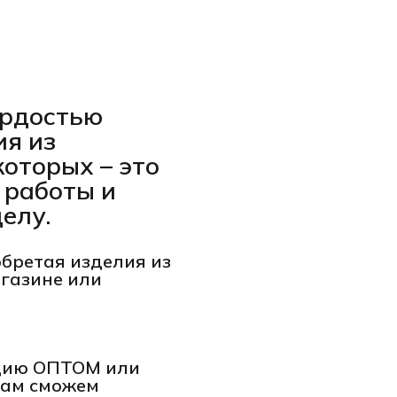
гордостью
ия из
которых – это
 работы и
елу.
обретая изделия из
агазине или
кцию ОПТОМ или
вам сможем