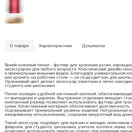
О товаре
Характеристики
Документы
Яркий кожаный пенал - футляр для хранения ручек, карандаш
аксессуаром для любого возраста. Классический дизайн пен
и премиальным внешним видом. Благодаря универсальной кон
или хранить на рабочем столе — он подходит как для школы, 
Оранжевый цвет делает аксессуар заметным и легко находим
студента или школьника.
Пенал оснащен удобной застежкой-кнопкой, обеспечивающе
от выпадения и царапин. Внутреннее отделение вмещает стан
компактный размер позволяет использовать футляр для тран
сумки. Качественный материал обеспечивает долговечность,
подчеркивает премиальный уровень изделия. Натуральная ко
ежедневному использованию, сохраняя аккуратный вид даже
Такой аксессуар подойдет для мужчин и женщин, мальчиков и
февраля, для студента, школьника, учителя, коллеги, мамы, 
позволяет использовать пенал не только для хранения пись