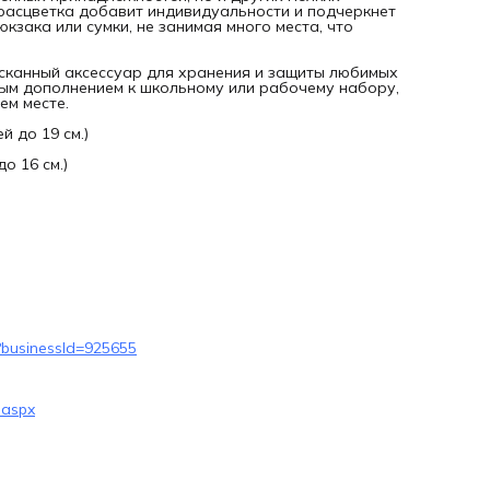
Данный товар на маркетплейсах:
расцветка добавит индивидуальности и подчеркнет
Яндекс Маркет:
https://market.yandex.ru/card/slug/103052734
кзака или сумки, не занимая много места, что
businessId=925655
Озон:
https://ozon.ru/product/605894676
Вайлдберриз:
ысканный аксессуар для хранения и защиты любимых
https://www.wildberries.ru/catalog/86512993/detail.aspx
ным дополнением к школьному или рабочему набору,
ем месте.
й до 19 см.)
до 16 см.)
7?businessId=925655
.aspx