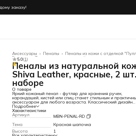
дому заказу!
дому заказу!
Аксессуары
›
Пеналы
›
Пеналы из кожи с отделкой "Пулл
Главная
›
Товары из натуральной кожи
›
5.0
(
1
)
Пеналы из натуральной ко
Shiva Leather, красные, 2 шт.
наборе
О товаре
Яркий кожаный пенал - футляр для хранения ручек,
карандашей, кистей или спиц станет стильным и практичн
аксессуаром для любого возраста. Классический дизайн
пенала из натуральной кожи отличается изысканностью и
Подробнее
премиальным внешним видом. Благодаря универсальной
Характеристики
конструкции футляр удобно носить в сумке, рюкзаке или
Артикул
MBN-PENAL-RD
хранить на рабочем столе — он подходит как для школы,
и для работы, учебы или творчества. Оранжевый цвет де
Тема
Красная шапочка
аксессуар заметным и легко находимым среди других вещ
Высота
1
что особенно полезно для студента или школьника.
Пенал
Все характеристики