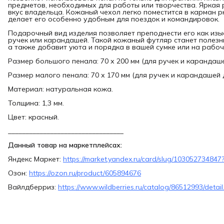
предметов, необходимых для работы или творчества. Яркая 
вкус владельца. Кожаный чехол легко поместится в карман рю
делает его особенно удобным для поездок и командировок.
Подарочный вид изделия позволяет преподнести его как из
ручек или карандашей. Такой кожаный футляр станет полез
а также добавит уюта и порядка в вашей сумке или на рабоч
Размер большого пенала: 70 х 200 мм (для ручек и карандаше
Размер малого пенала: 70 х 170 мм (для ручек и карандашей 
Материал: натуральная кожа.
Толщина: 1,3 мм.
Цвет: красный.
_________________________________
Данный товар на маркетплейсах:
Яндекс Маркет:
https://market.yandex.ru/card/slug/10305273484
Озон:
https://ozon.ru/product/605894676
Вайлдберриз:
https://www.wildberries.ru/catalog/86512993/detail