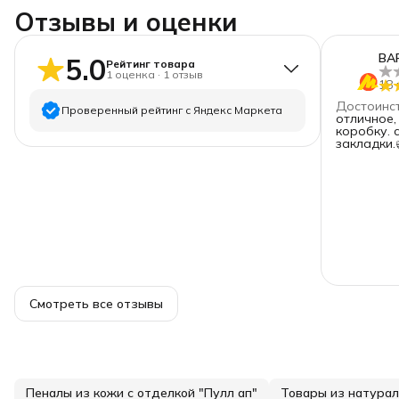
Отзывы и оценки
BA
5.0
Рейтинг товара
1
оценка
·
1
отзыв
18 
Достоинс
Проверенный рейтинг с Яндекс Маркета
отличное,
коробку. спасибо за подарок в виде
закладки.
5
звёзд
1
4
звезды
0
3
звезды
0
2
звезды
0
1
звезда
0
Смотреть все отзывы
Пеналы из кожи с отделкой "Пулл ап"
Товары из натурал