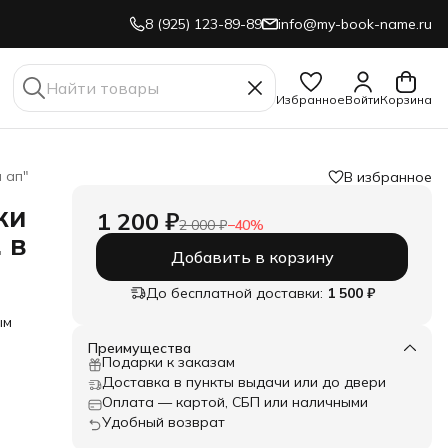
8 (925) 123-89-89
info@my-book-name.ru
Избранное
Войти
Корзина
 ап"
В избранное
жи
1 200 ₽
2 000 ₽
−
40
%
 в
Добавить в корзину
До бесплатной доставки:
1 500 ₽
ым
Преимущества
Подарки к заказам
Доставка в пункты выдачи или до двери
 так
Оплата — картой, СБП или наличными
лает
ей,
Удобный возврат